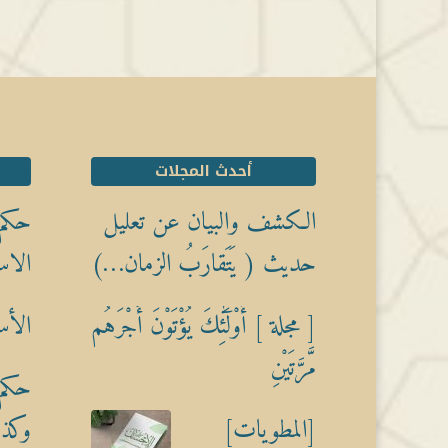
أحدث المجلات
الكشف والبيان عن تعليل
حكم 
حديث ( يَتَقارَبُ الزمان…)
الاس
[ مجلة ] أُوْلَٰٓئِكَ يُؤْتَوْنَ أَجْرَهُم
الأس
مَّرَّتَيْنِ
حكم 
[المطويات]
وكذبً