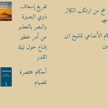
تفريغ إسعاف
حج من ارتكب الكبائر
ذوي البصيرة
حجه
والبصر بالتحذير
م الأضاحي للشيخ ابن
من أمر خطير
ين
يشاع حول ليلة
القدر
أحكام مختصرة
للصيام