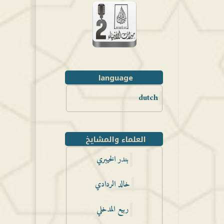
language
dutch
العلماء والمشايخ
بندر الخيبري
خالد الردادي
ربيع المدخلي