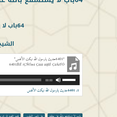
64باب لا يستشفع بالله على خلقه
الشيخ
“6401حديث يارسول الله نهكت الأنفس”
6401ÍÏíË íÇÑÓæá Çááå äåßÊ ÇáÃäÝÓ
مشغل
استخدم
00:00
الصوت
مفاتيح
الأسهم
1.
6401حديث يارسول الله نهكت الأنفس
أعلى/
أسفل
لزيادة
أو
خفض
باب لا يستشفع بالله على خلقه
علي ناصر الفقيهي
فتح المجيد في شرح