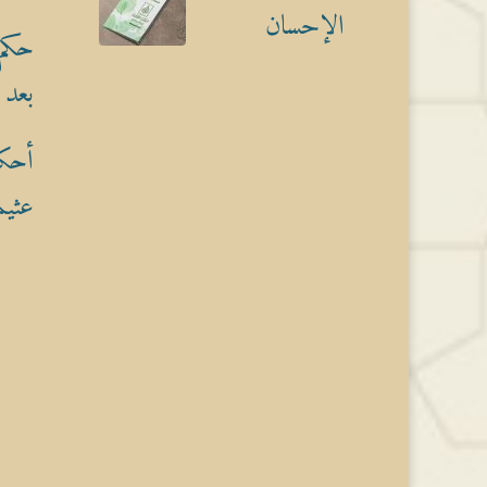
الإحسان
حكم 
بعد 
أحكا
عثيم