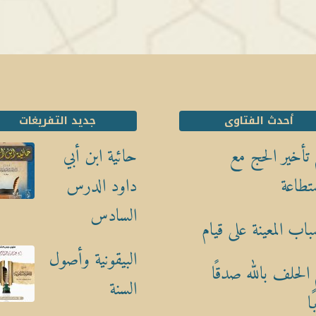
أحدث الفتاوى
جديد التفريغات
تأخير الحج مع
حائية ابن أبي
تطاعة
داود الدرس
السادس
باب المعينة على قيام
البيقونية وأصول
الحلف بالله صدقًا
السنة
ا