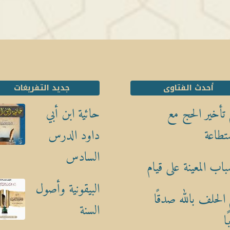
أحدث الفتاوى
جديد التفريغات
تأخير الحج مع
حائية ابن أبي
تطاعة
داود الدرس
السادس
باب المعينة على قيام
البيقونية وأصول
الحلف بالله صدقًا
السنة
ا