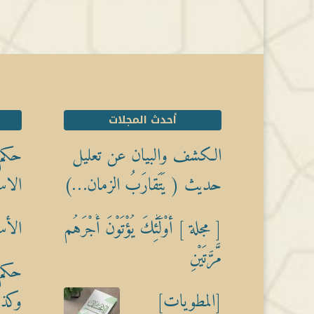
أحدث المجلات
الكشف والبيان عن تعليل
حكم 
حديث ( يَتَقارَبُ الزمان…)
الاس
[ مجلة ] أُوْلَٰٓئِكَ يُؤْتَوْنَ أَجْرَهُم
الأس
مَّرَّتَيْنِ
حكم 
[المطويات]
وكذبً