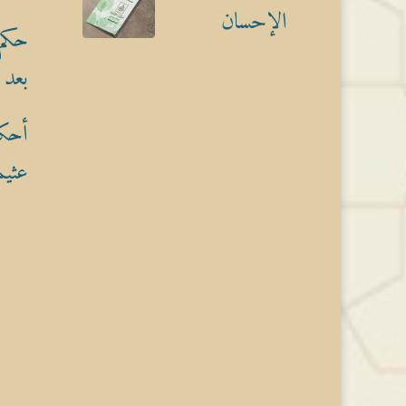
الإحسان
حكم 
بعد 
أحكا
عثيم