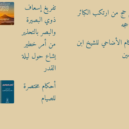
تفريغ إسعاف
حج من ارتكب الكبائر
ذوي البصيرة
حجه
والبصر بالتحذير
م الأضاحي للشيخ ابن
من أمر خطير
ين
يشاع حول ليلة
القدر
أحكام مختصرة
للصيام