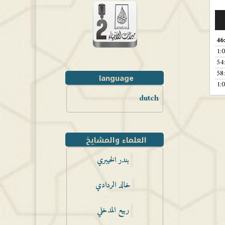
46
1:
54
58
language
1:
dutch
العلماء والمشايخ
بندر الخيبري
خالد الردادي
ربيع المدخلي