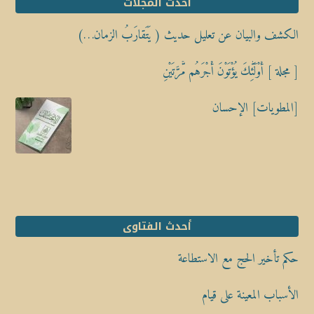
أحدث المجلات
الكشف والبيان عن تعليل حديث ( يَتَقارَبُ الزمان…)
[ مجلة ] أُوْلَٰٓئِكَ يُؤْتَوْنَ أَجْرَهُم مَّرَّتَيْنِ
[المطويات] الإحسان
أحدث الفتاوى
حكم تأخير الحج مع الاستطاعة
الأسباب المعينة على قيام