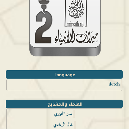
language
dutch
العلماء والمشايخ
بندر الخيبري
خالد الردادي