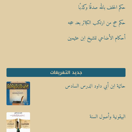
حكم الحلف بالله صدقًا وكذبًا
حكم حج من ارتكب الكبائر بعد حجه
أحكام الأضاحي للشيخ ابن عثيمين
جديد التفريغات
حائية ابن أبي داود الدرس السادس
البيقونية وأصول السنة