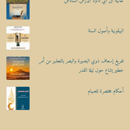
حائية ابن أبي داود الدرس السادس
البيقونية وأصول السنة
تفريغ إسعاف ذوي البصيرة والبصر بالتحذير من أمر
خطير يشاع حول ليلة القدر
أحكام مختصرة للصيام