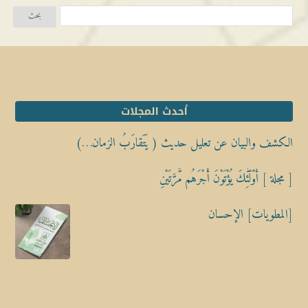
أحدث المجلات
الكشف والبيان عن تعليل حديث ( يَتَقارَبُ الزمان…)
[ مجلة ] أُوْلَٰٓئِكَ يُؤْتَوْنَ أَجْرَهُم مَّرَّتَيْنِ
[المطويات] الإحسان