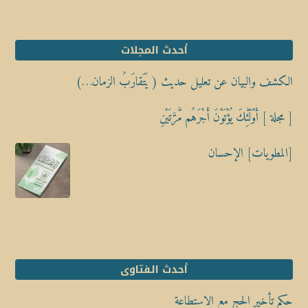
أحدث المجلات
الكشف والبيان عن تعليل حديث ( يَتَقارَبُ الزمان…)
[ مجلة ] أُوْلَٰٓئِكَ يُؤْتَوْنَ أَجْرَهُم مَّرَّتَيْنِ
[المطويات] الإحسان
أحدث الفتاوى
حكم تأخير الحج مع الاستطاعة