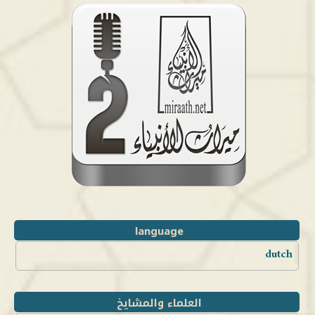
language
dutch
العلماء والمشايخ