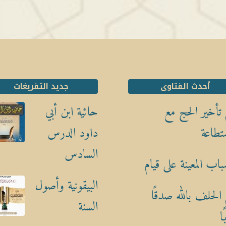
أحدث الفتاوى
جديد التفريغات
تأخير الحج مع
حائية ابن أبي
تطاعة
داود الدرس
السادس
باب المعينة على قيام
البيقونية وأصول
الحلف بالله صدقًا
السنة
ا