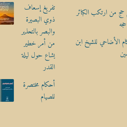
تفريغ إسعاف
حج من ارتكب الكبائر
ذوي البصيرة
حجه
والبصر بالتحذير
م الأضاحي للشيخ ابن
من أمر خطير
ين
يشاع حول ليلة
القدر
أحكام مختصرة
للصيام