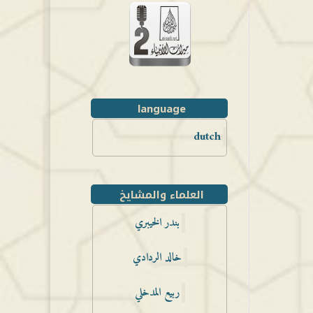
language
dutch
العلماء والمشايخ
بندر الخيبري
خالد الردادي
ربيع المدخلي