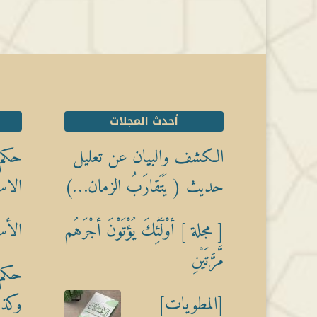
أحدث المجلات
الكشف والبيان عن تعليل
حكم 
حديث ( يَتَقارَبُ الزمان…)
الاس
[ مجلة ] أُوْلَٰٓئِكَ يُؤْتَوْنَ أَجْرَهُم
الأس
مَّرَّتَيْنِ
حكم 
[المطويات]
وكذبً