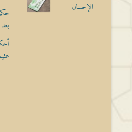
الإحسان
حكم 
بعد 
أحكا
عثيم