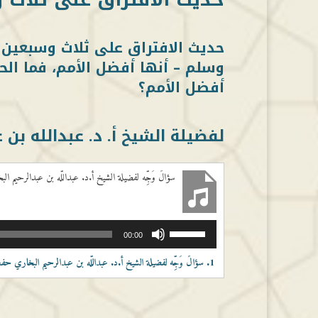
حديث الافتراق على ثلاث وسبعين ف
وسلم – أنها أفضل الأمم، فما الحك
أفضل الأمم؟
لفضيلة الشيخ أ. د. عبدالله بن 
سؤالٌ وُجِّه لفضيلة الشيخ أ.د. عبداللّٰه بن عبدالرحيم ال
مشغل
استخدم
00:00
الصوت
مفاتيح
الأسهم
1.
سؤالٌ وُجِّه لفضيلة الشيخ أ.د. عبداللّٰه بن عبدالرحيم البخاري حفظ
أعلى/
أسفل
لزيادة
أو