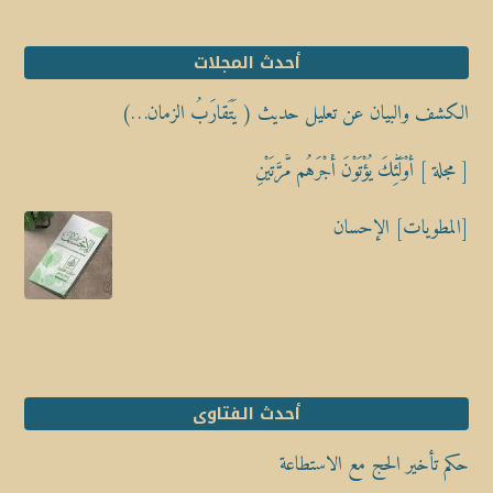
أحدث المجلات
الكشف والبيان عن تعليل حديث ( يَتَقارَبُ الزمان…)
[ مجلة ] أُوْلَٰٓئِكَ يُؤْتَوْنَ أَجْرَهُم مَّرَّتَيْنِ
[المطويات] الإحسان
أحدث الفتاوى
حكم تأخير الحج مع الاستطاعة