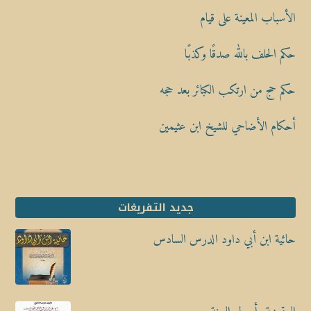
الأسباب المعينة على قيام
حكم الحلف بالله صدقًا وكذبًا
حكم حج من ارتكب الكبائر بعد حجه
أحكام الأضاحي للشيخ ابن عثيمين
جديد التفريغات
حائية ابن أبي داود الدرس السادس