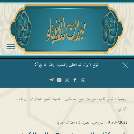
الموقع لا يزال قيد التطوير والتحديث وفقنا الله وإياكم
قال الشيخ ربيع وفقه الله: نحن ليس عندنا تقديس الأشخاص
الرئيسية
»
شرح كتاب الحج من منهج السالكين – فضيلة الشيخ عبدالرحمن بن غالب
المواسي
01/07/2022 |
الدروس
،
الصوتيات
،
مضاف حديثا