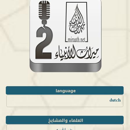
language
dutch
العلماء والمشايخ