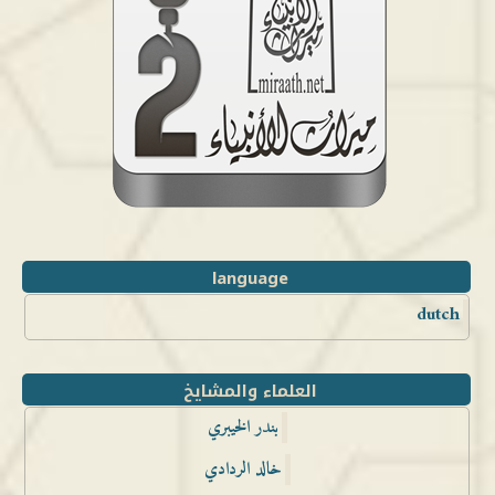
language
dutch
العلماء والمشايخ
بندر الخيبري
خالد الردادي