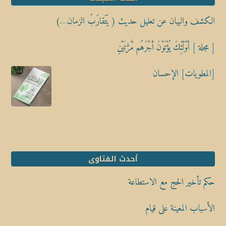
الكشف والبيان عن تعليل حديث ( يَتَقارَبُ الزمان…)
[ مجلة ] أُوْلَٰٓئِكَ يُؤْتَوْنَ أَجْرَهُم مَّرَّتَيْنِ
[المطويات] الإحسان
أحدث الفتاوى
حكم تأخير الحج مع الاستطاعة
الأسباب المعينة على قيام