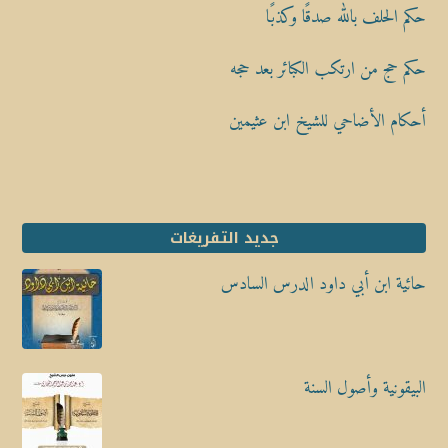
حكم الحلف بالله صدقًا وكذبًا
حكم حج من ارتكب الكبائر بعد حجه
أحكام الأضاحي للشيخ ابن عثيمين
جديد التفريغات
حائية ابن أبي داود الدرس السادس
البيقونية وأصول السنة