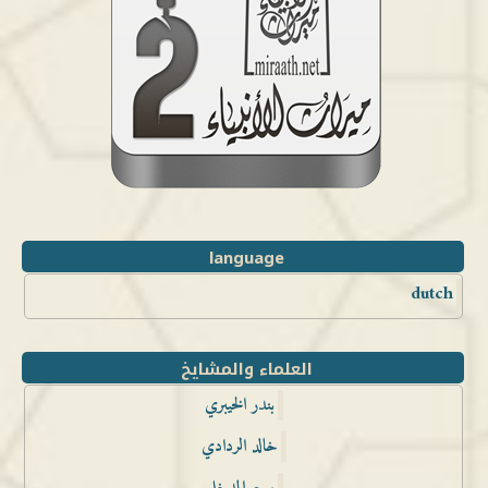
language
dutch
العلماء والمشايخ
بندر الخيبري
خالد الردادي