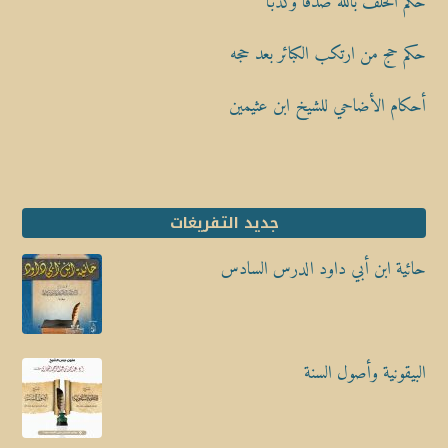
حكم الحلف بالله صدقًا وكذبًا
حكم حج من ارتكب الكبائر بعد حجه
أحكام الأضاحي للشيخ ابن عثيمين
جديد التفريغات
حائية ابن أبي داود الدرس السادس
البيقونية وأصول السنة