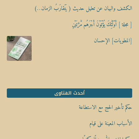
الكشف والبيان عن تعليل حديث ( يَتَقارَبُ الزمان…)
[ مجلة ] أُوْلَٰٓئِكَ يُؤْتَوْنَ أَجْرَهُم مَّرَّتَيْنِ
[المطويات] الإحسان
أحدث الفتاوى
حكم تأخير الحج مع الاستطاعة
الأسباب المعينة على قيام