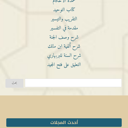
عمدة الأحكام
كتاب التوحيد
التقريب والتيسير
مقدمة في التفسير
شرح وصف الجنة
شرح ألفية ابن مالك
شرح السنة للبربهاري
التعليق على فتح المجيد
أحدث المجلات