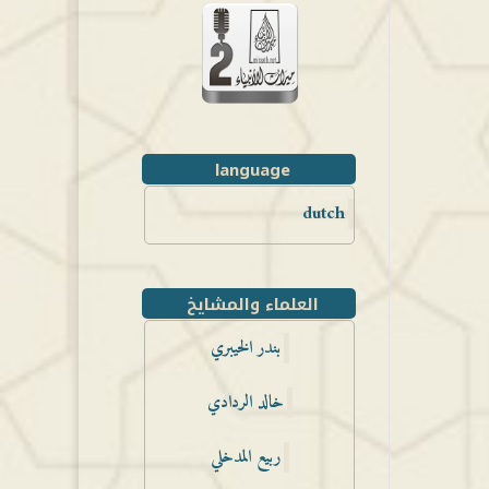
language
dutch
العلماء والمشايخ
بندر الخيبري
خالد الردادي
ربيع المدخلي