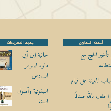
أحدث الفتاوى
جديد التفريغات
تأخير الحج مع
حائية ابن أبي
تطاعة
داود الدرس
السادس
باب المعينة على قيام
البيقونية وأصول
الحلف بالله صدقًا
السنة
ا