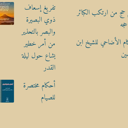
تفريغ إسعاف
حج من ارتكب الكبائر
ذوي البصيرة
حجه
والبصر بالتحذير
م الأضاحي للشيخ ابن
من أمر خطير
ين
يشاع حول ليلة
القدر
أحكام مختصرة
للصيام