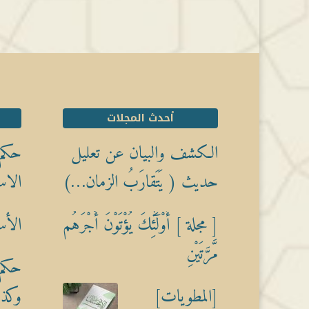
أحدث المجلات
الكشف والبيان عن تعليل
حكم 
حديث ( يَتَقارَبُ الزمان…)
الاس
[ مجلة ] أُوْلَٰٓئِكَ يُؤْتَوْنَ أَجْرَهُم
الأس
مَّرَّتَيْنِ
حكم 
[المطويات]
وكذبً