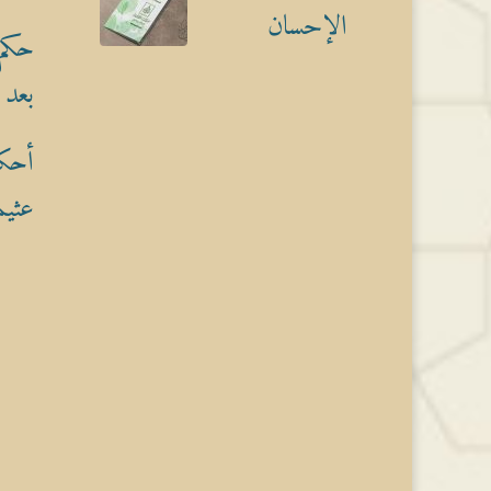
الإحسان
حكم 
بعد 
أحكا
عثيم