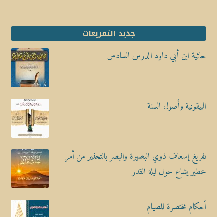
جديد التفريغات
حائية ابن أبي داود الدرس السادس
البيقونية وأصول السنة
تفريغ إسعاف ذوي البصيرة والبصر بالتحذير من أمر
خطير يشاع حول ليلة القدر
أحكام مختصرة للصيام