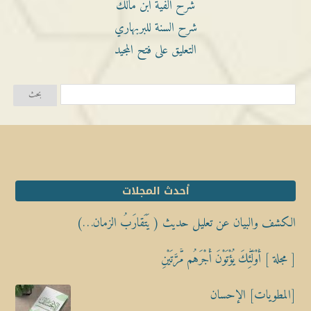
شرح ألفية ابن مالك
شرح السنة للبربهاري
التعليق على فتح المجيد
أحدث المجلات
الكشف والبيان عن تعليل حديث ( يَتَقارَبُ الزمان…)
[ مجلة ] أُوْلَٰٓئِكَ يُؤْتَوْنَ أَجْرَهُم مَّرَّتَيْنِ
[المطويات] الإحسان