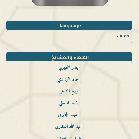
language
dutch
العلماء والمشايخ
بندر الخيبري
خالد الردادي
ربيع المدخلي
زيد المدخلي
عبيد الجابري
عبد الله البخاري
عرفات المحمدي