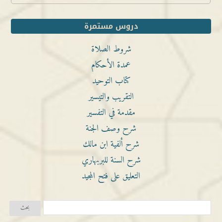
دروس مستمرة
شروط الصلاة
عمدة الأحكام
كتاب التوحيد
التقريب والتيسير
مقدمة في التفسير
شرح وصف الجنة
شرح ألفية ابن مالك
شرح السنة للبربهاري
التعليق على فتح المجيد