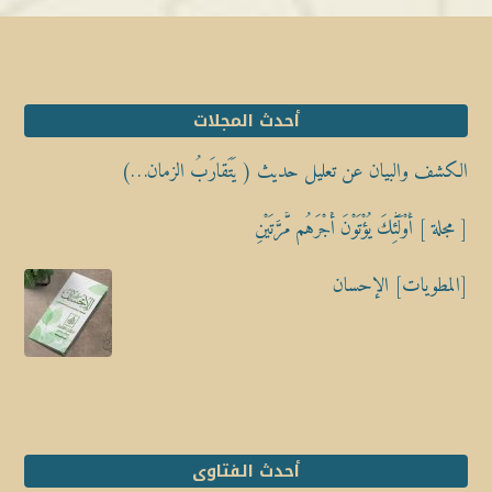
أحدث المجلات
الكشف والبيان عن تعليل حديث ( يَتَقارَبُ الزمان…)
[ مجلة ] أُوْلَٰٓئِكَ يُؤْتَوْنَ أَجْرَهُم مَّرَّتَيْنِ
[المطويات] الإحسان
أحدث الفتاوى