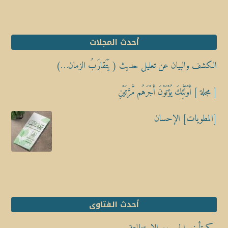
أحدث المجلات
الكشف والبيان عن تعليل حديث ( يَتَقارَبُ الزمان…)
[ مجلة ] أُوْلَٰٓئِكَ يُؤْتَوْنَ أَجْرَهُم مَّرَّتَيْنِ
[المطويات] الإحسان
أحدث الفتاوى