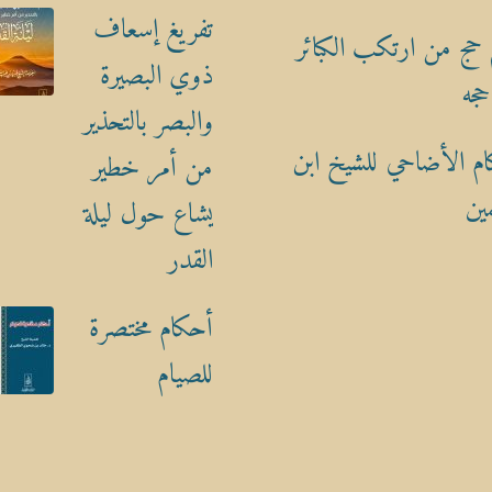
تفريغ إسعاف
حج من ارتكب الكبائر
ذوي البصيرة
حجه
والبصر بالتحذير
م الأضاحي للشيخ ابن
من أمر خطير
ين
يشاع حول ليلة
القدر
أحكام مختصرة
للصيام