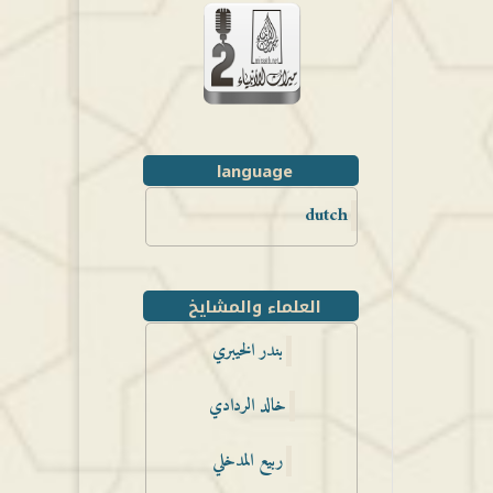
language
dutch
العلماء والمشايخ
بندر الخيبري
خالد الردادي
ربيع المدخلي