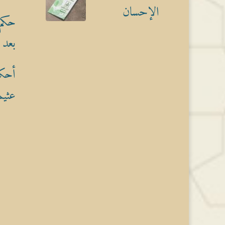
الإحسان
حكم 
بعد 
أحكا
عثيم