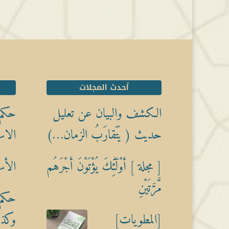
أحدث المجلات
الكشف والبيان عن تعليل
حكم 
حديث ( يَتَقارَبُ الزمان…)
الاس
[ مجلة ] أُوْلَٰٓئِكَ يُؤْتَوْنَ أَجْرَهُم
الأس
مَّرَّتَيْنِ
حكم 
[المطويات]
وكذبً