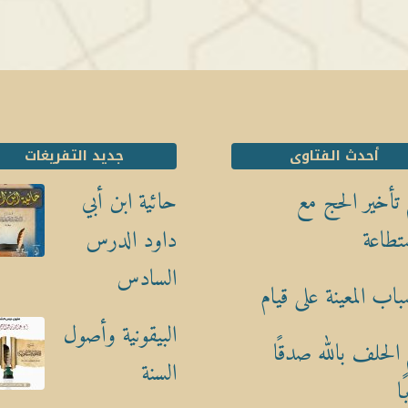
أحدث الفتاوى
جديد التفريغات
تأخير الحج مع
حائية ابن أبي
تطاعة
داود الدرس
السادس
باب المعينة على قيام
البيقونية وأصول
الحلف بالله صدقًا
السنة
ا