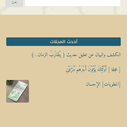
أحدث المجلات
الكشف والبيان عن تعليل حديث ( يَتَقارَبُ الزمان…)
[ مجلة ] أُوْلَٰٓئِكَ يُؤْتَوْنَ أَجْرَهُم مَّرَّتَيْنِ
[المطويات] الإحسان