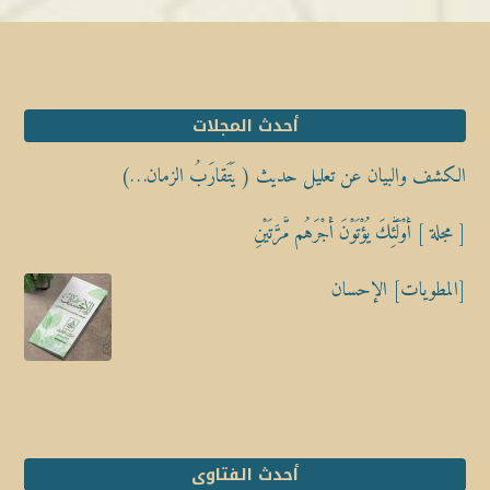
أحدث المجلات
الكشف والبيان عن تعليل حديث ( يَتَقارَبُ الزمان…)
[ مجلة ] أُوْلَٰٓئِكَ يُؤْتَوْنَ أَجْرَهُم مَّرَّتَيْنِ
[المطويات] الإحسان
أحدث الفتاوى