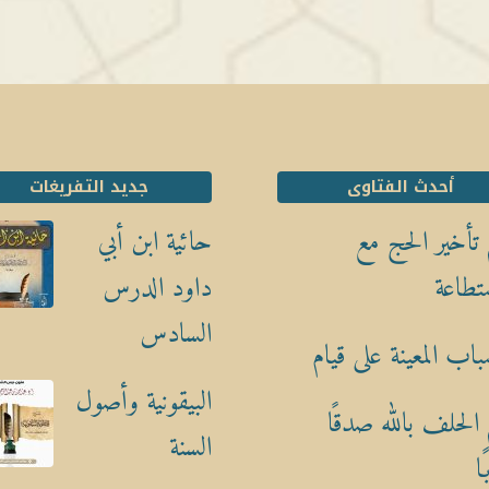
أحدث الفتاوى
جديد التفريغات
تأخير الحج مع
حائية ابن أبي
تطاعة
داود الدرس
السادس
باب المعينة على قيام
البيقونية وأصول
الحلف بالله صدقًا
السنة
ا