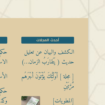
أحدث المجلات
الكشف والبيان عن تعليل
حكم 
حديث ( يَتَقارَبُ الزمان…)
الاس
[ مجلة ] أُوْلَٰٓئِكَ يُؤْتَوْنَ أَجْرَهُم
الأس
مَّرَّتَيْنِ
حكم 
[المطويات]
وكذبً