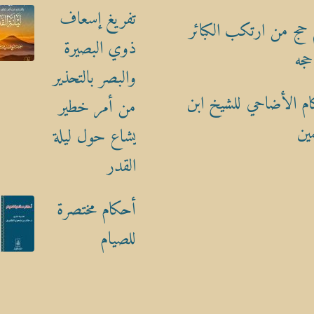
تفريغ إسعاف
حج من ارتكب الكبائر
ذوي البصيرة
حجه
والبصر بالتحذير
م الأضاحي للشيخ ابن
من أمر خطير
ين
يشاع حول ليلة
القدر
أحكام مختصرة
للصيام