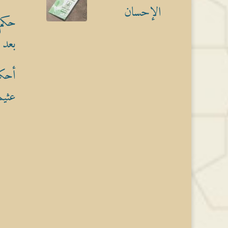
الإحسان
حكم 
بعد 
أحكا
عثيم