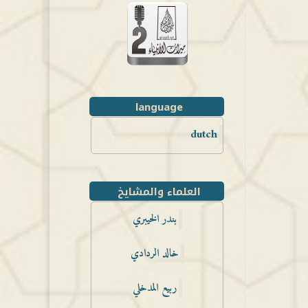
language
dutch
العلماء والمشايخ
بندر الخيبري
خالد الردادي
ربيع المدخلي