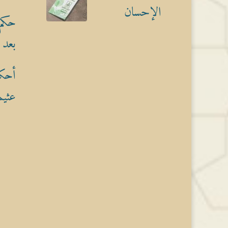
الإحسان
حكم 
بعد 
أحكا
عثيم