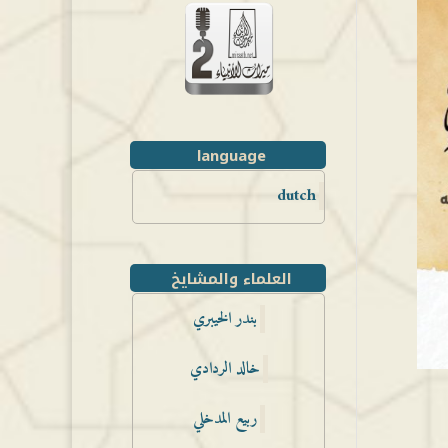
language
dutch
العلماء والمشايخ
بندر الخيبري
خالد الردادي
ربيع المدخلي