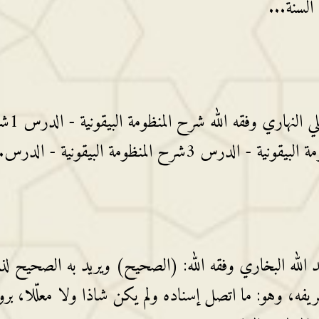
السنة...
شرح المنظومة البيقونية للشيخ يح
لله البخاري وفقه الله: (الصحيح) ويريد به الصحيح لذا
فه، وهو: ما اتصل إسناده ولم يكن شاذا ولا معلّلا، بروا