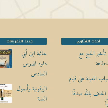
أحدث الفتاوى
جديد التفريغات
تأخير الحج مع
حائية ابن أبي
تطاعة
داود الدرس
السادس
باب المعينة على قيام
البيقونية وأصول
الحلف بالله صدقًا
السنة
ا