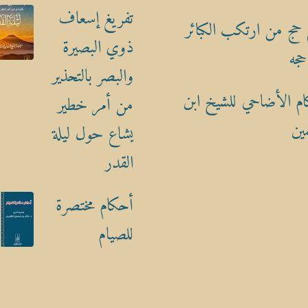
تفريغ إسعاف
حج من ارتكب الكبائر
ذوي البصيرة
حجه
والبصر بالتحذير
م الأضاحي للشيخ ابن
من أمر خطير
ين
يشاع حول ليلة
القدر
أحكام مختصرة
للصيام