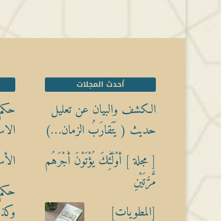
أحدث المجلات
الكشف والبيان عن تعليل
حكم 
حديث ( يَتَقارَبُ الزمان…)
الاس
[ مجلة ] أُوْلَٰٓئِكَ يُؤْتَوْنَ أَجْرَهُم
الأس
مَّرَّتَيْنِ
حكم 
[المطويات]
وكذبً