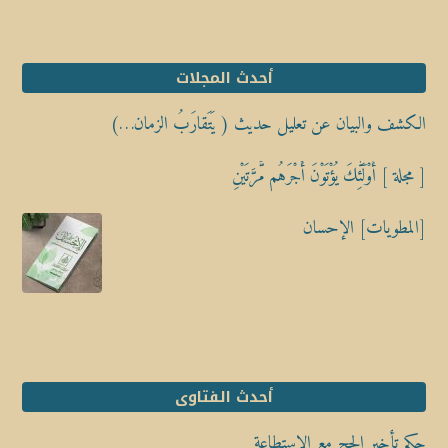
أحدث المجلات
الكشف والبيان عن تعليل حديث ( يَتَقارَبُ الزمان…)
[ مجلة ] أُوْلَٰٓئِكَ يُؤْتَوْنَ أَجْرَهُم مَّرَّتَيْنِ
[المطويات] الإحسان
أحدث الفتاوى
حكم تأخير الحج مع الاستطاعة