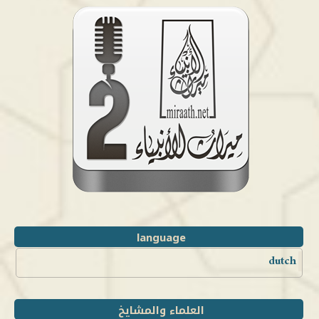
language
dutch
العلماء والمشايخ