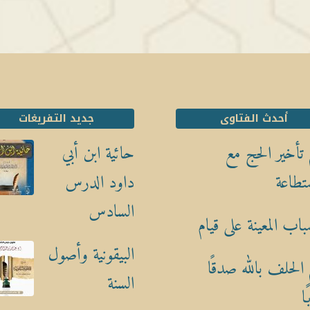
أحدث الفتاوى
جديد التفريغات
تأخير الحج مع
حائية ابن أبي
تطاعة
داود الدرس
السادس
باب المعينة على قيام
البيقونية وأصول
الحلف بالله صدقًا
السنة
ا