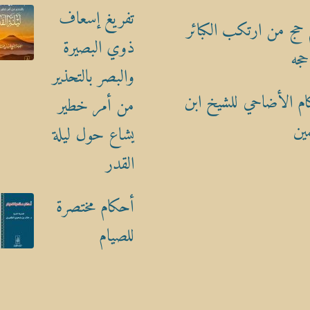
تفريغ إسعاف
حج من ارتكب الكبائر
ذوي البصيرة
حجه
والبصر بالتحذير
م الأضاحي للشيخ ابن
من أمر خطير
ين
يشاع حول ليلة
القدر
أحكام مختصرة
للصيام