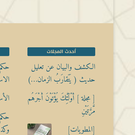
أحدث المجلات
الكشف والبيان عن تعليل
حكم 
حديث ( يَتَقارَبُ الزمان…)
الاس
[ مجلة ] أُوْلَٰٓئِكَ يُؤْتَوْنَ أَجْرَهُم
الأس
مَّرَّتَيْنِ
حكم 
[المطويات]
وكذبً