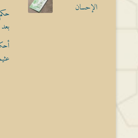
الإحسان
حكم 
بعد 
أحكا
عثيم