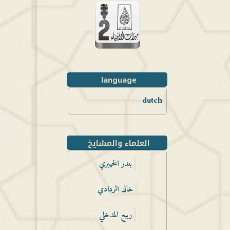
language
dutch
العلماء والمشايخ
بندر الخيبري
خالد الردادي
ربيع المدخلي