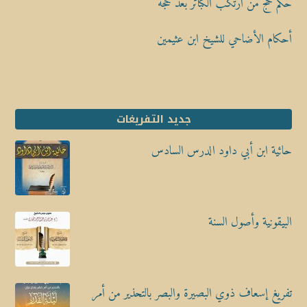
حكم حج من ارتكب الكبائر بعد حجه
أحكام الأضاحي للشيخ ابن عثيمين
جديد التفريغات
حائية ابن أبي داود الدرس السادس
البيقونية وأصول السنة
تفريغ إسعاف ذوي البصيرة والبصر بالتحذير من أمر