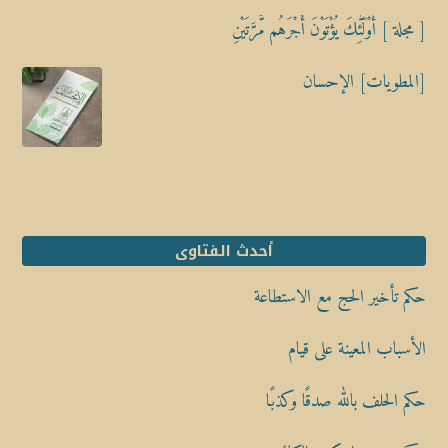
[ مجلة ] أُوْلَٰٓئِكَ يُؤْتَوْنَ أَجْرَهُم مَّرَّتَيْنِ
[المطويات] الإحسان
أحدث الفتاوى
حكم تأخير الحج مع الاستطاعة
الأسباب المعينة على قيام
حكم الحلف بالله صدقًا وكذبًا