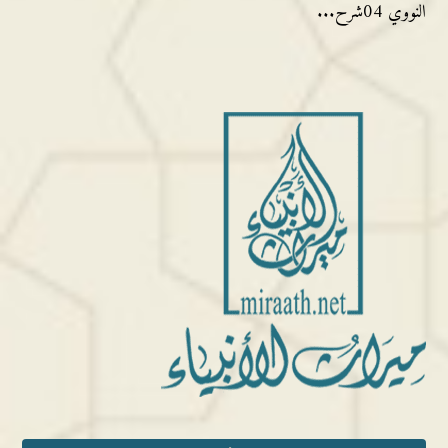
النووي 04شرح...