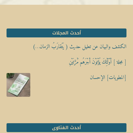
أحدث المجلات
الكشف والبيان عن تعليل حديث ( يَتَقارَبُ الزمان…)
[ مجلة ] أُوْلَٰٓئِكَ يُؤْتَوْنَ أَجْرَهُم مَّرَّتَيْنِ
[المطويات] الإحسان
أحدث الفتاوى