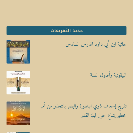
جديد التفريغات
حائية ابن أبي داود الدرس السادس
البيقونية وأصول السنة
تفريغ إسعاف ذوي البصيرة والبصر بالتحذير من أمر
خطير يشاع حول ليلة القدر