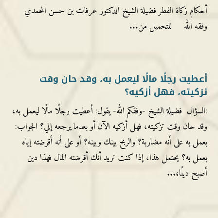
أحكام زكاة الفطر فضيلة الشيخ الدكتور عرفات بن حسن المحمدي
وفقه الله للتحميل من...
أعطيت رجلًا مالًا ليعمل به، وقد حان وقت
تزكيته، فهل أزكيه؟
:السؤال فضيلة الشيخ -وفقكم الله- يقول: أعطيت رجلًا مالًا ليعمل به،
وقد حان وقت تزكيته، فهل أزكيه الآن أو بعدما يرجعه إلي؟ الجواب:
يعمل به على أنه مضاربة؟ والربح بينك وبينه؟ أو على أنه أقرضته إياه
يعمل به؟ يحتمل هذا، إذا كنت تريد أنك أقرضته المال فهذا دين
أصبح دينًا،...