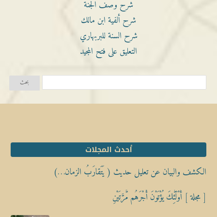
شرح وصف الجنة
شرح ألفية ابن مالك
شرح السنة للبربهاري
التعليق على فتح المجيد
أحدث المجلات
الكشف والبيان عن تعليل حديث ( يَتَقارَبُ الزمان…)
[ مجلة ] أُوْلَٰٓئِكَ يُؤْتَوْنَ أَجْرَهُم مَّرَّتَيْنِ