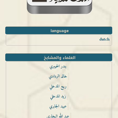
language
dutch
العلماء والمشايخ
بندر الخيبري
خالد الردادي
ربيع المدخلي
زيد المدخلي
عبيد الجابري
عبد الله البخاري