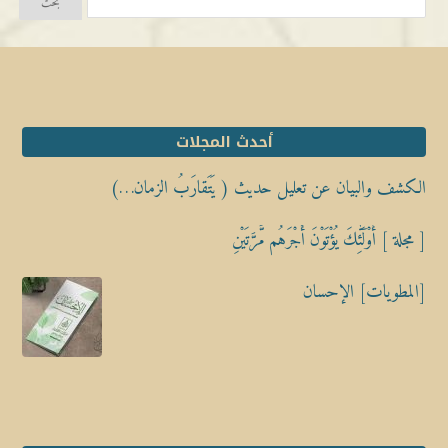
أحدث المجلات
الكشف والبيان عن تعليل حديث ( يَتَقارَبُ الزمان…)
[ مجلة ] أُوْلَٰٓئِكَ يُؤْتَوْنَ أَجْرَهُم مَّرَّتَيْنِ
[المطويات] الإحسان