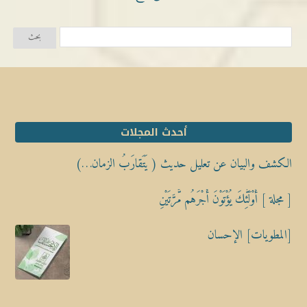
أحدث المجلات
الكشف والبيان عن تعليل حديث ( يَتَقارَبُ الزمان…)
[ مجلة ] أُوْلَٰٓئِكَ يُؤْتَوْنَ أَجْرَهُم مَّرَّتَيْنِ
[المطويات] الإحسان