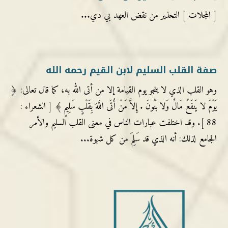
[ المجلات ] التحذير من نقض العهد بي دي...
صفة القلب السليم لابن القيم رحمه الله
وهو القلب الذي لا ينجو يوم القيامة إلا من أتى الله به، كما قال تعالى: ﴿
يَوْمَ لا يَنفَعُ مَالٌ وَلا بَنُونَ . إِلاَّ مَنْ أَتَى اللَّهَ بِقَلْبٍ سَلِيمٍ ﴾ [ الشعراء :
88 ]. وقد اختلفت عبارات الناس في معنى القلب السليم والأمر
الجامع لذلك: أنه الذي قد سَلِمَ من كل شهوة...