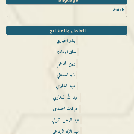
language
dutch
العلماء والمشايخ
بندر الخيبري
خالد الردادي
ربيع المدخلي
زيد المدخلي
عبيد الجابري
عبد الله البخاري
عرفات المحمدي
عبد الرحمن كوني
عبد الإله الرفاعي