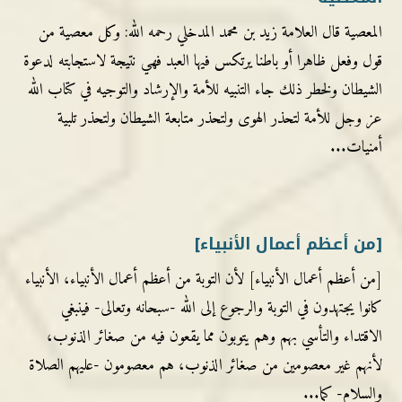
المعصية قال العلامة زيد بن محمد المدخلي رحمه الله: وكل معصية من
قول وفعل ظاهرا أو باطنا يرتكس فيها العبد فهي نتيجة لاستجابته لدعوة
الشيطان ولخطر ذلك جاء التنبيه للأمة والإرشاد والتوجيه في كتاب الله
عز وجل للأمة لتحذر الهوى ولتحذر متابعة الشيطان ولتحذر تلبية
أمنيات...
[من أعظم أعمال الأنبياء]
[من أعظم أعمال الأنبياء] لأن التوبة من أعظم أعمال الأنبياء، الأنبياء
كانوا يجتهدون في التوبة والرجوع إلى الله -سبحانه وتعالى- فينبغي
الاقتداء والتأسي بهم وهم يتوبون مما يقعون فيه من صغائر الذنوب،
لأنهم غير معصومين من صغائر الذنوب، هم معصومون -عليهم الصلاة
والسلام- كما...