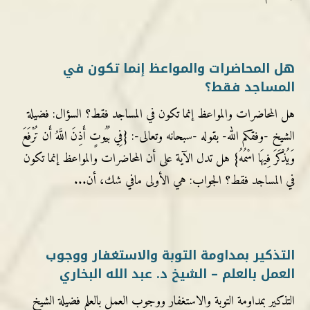
هل المحاضرات والمواعظ إنما تكون في
المساجد فقط؟
هل المحاضرات والمواعظ إنما تكون في المساجد فقط؟ السؤال: فضيلة
الشيخ -وفقكم الله- بقوله -سبحانه وتعالى-: {فِي بُيُوتٍ أَذِنَ اللَّهُ أَن تُرْفَعَ
وَيُذْكَرَ فِيهَا اسْمُهُ} هل تدل الآية على أن المحاضرات والمواعظ إنما تكون
في المساجد فقط؟ الجواب: هي الأولى مافي شك، أن...
التذكير بمداومة التوبة والاستغفار ووجوب
العمل بالعلم – الشيخ د. عبد الله البخاري
التذكير بمداومة التوبة والاستغفار ووجوب العمل بالعلم فضيلة الشيخ