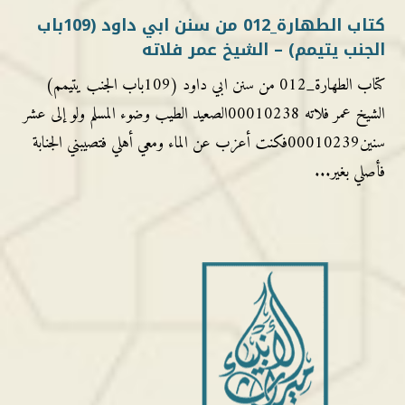
كتاب الطهارة_012 من سنن ابي داود (109باب
الجنب يتيمم) – الشيخ عمر فلاته
كتاب الطهارة_012 من سنن ابي داود (109باب الجنب يتيمم)
الشيخ عمر فلاته 00010238الصعيد الطيب وضوء المسلم ولو إلى عشر
سنين00010239فكنت أعزب عن الماء ومعي أهلي فتصيبني الجنابة
فأصلي بغير...