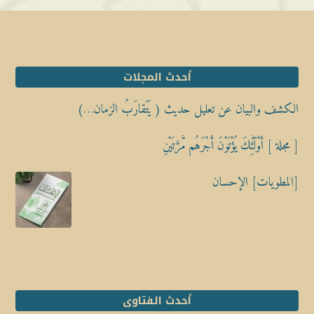
أحدث المجلات
الكشف والبيان عن تعليل حديث ( يَتَقارَبُ الزمان…)
[ مجلة ] أُوْلَٰٓئِكَ يُؤْتَوْنَ أَجْرَهُم مَّرَّتَيْنِ
[المطويات] الإحسان
أحدث الفتاوى