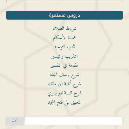
دروس مستمرة
شروط الصلاة
عمدة الأحكام
كتاب التوحيد
التقريب والتيسير
مقدمة في التفسير
شرح وصف الجنة
شرح ألفية ابن مالك
شرح السنة للبربهاري
التعليق على فتح المجيد