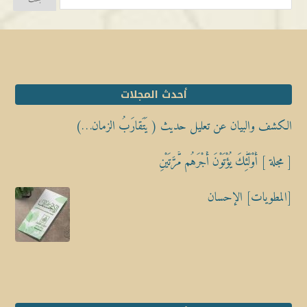
أحدث المجلات
الكشف والبيان عن تعليل حديث ( يَتَقارَبُ الزمان…)
[ مجلة ] أُوْلَٰٓئِكَ يُؤْتَوْنَ أَجْرَهُم مَّرَّتَيْنِ
[المطويات] الإحسان