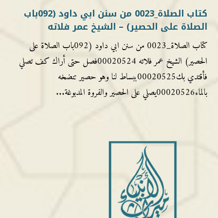
كتاب الصلاة_0023 من سنن ابي داود (092باب
الصلاة على الحصير) – الشيخ عمر فلاته
كتاب الصلاة_0023 من سنن ابي داود (092باب الصلاة على
الحصير) الشيخ عمر فلاته 00020524فصل حتى أراك كف تصلي
فأقتدي بك00020525ببساط لنا وهو حصير تنضخه
بالماء00020526يصلي على الحصير والفروة المدبوغة...