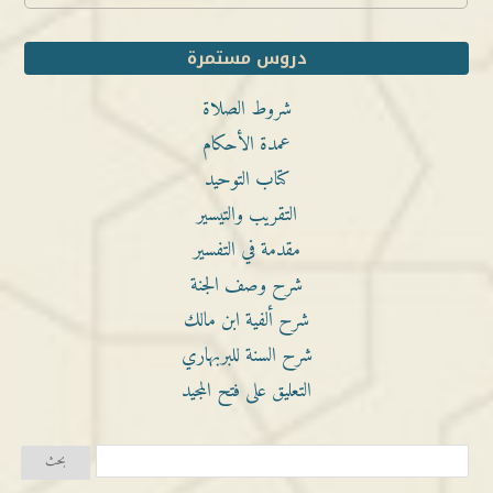
دروس مستمرة
شروط الصلاة
عمدة الأحكام
كتاب التوحيد
التقريب والتيسير
مقدمة في التفسير
شرح وصف الجنة
شرح ألفية ابن مالك
شرح السنة للبربهاري
التعليق على فتح المجيد