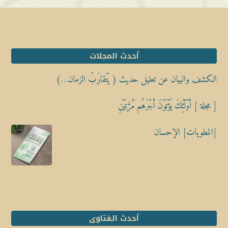
أحدث المجلات
الكشف والبيان عن تعليل حديث ( يَتَقارَبُ الزمان…)
[ مجلة ] أُوْلَٰٓئِكَ يُؤْتَوْنَ أَجْرَهُم مَّرَّتَيْنِ
[المطويات] الإحسان
أحدث الفتاوى