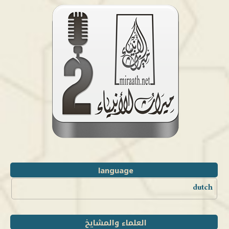
language
dutch
العلماء والمشايخ