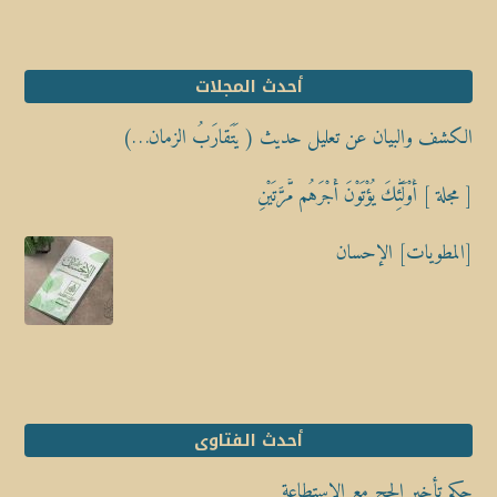
أحدث المجلات
الكشف والبيان عن تعليل حديث ( يَتَقارَبُ الزمان…)
[ مجلة ] أُوْلَٰٓئِكَ يُؤْتَوْنَ أَجْرَهُم مَّرَّتَيْنِ
[المطويات] الإحسان
أحدث الفتاوى
حكم تأخير الحج مع الاستطاعة