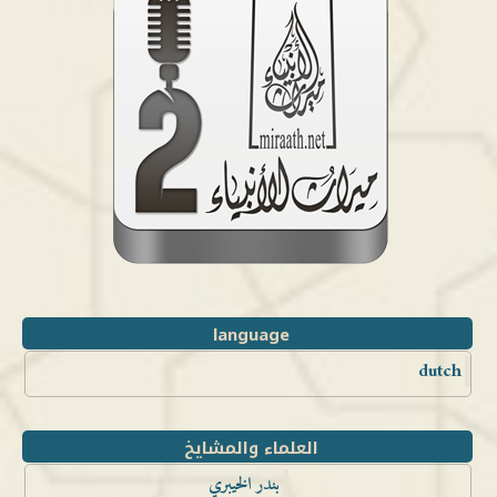
language
dutch
العلماء والمشايخ
بندر الخيبري