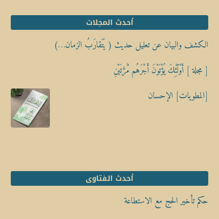
أحدث المجلات
الكشف والبيان عن تعليل حديث ( يَتَقارَبُ الزمان…)
[ مجلة ] أُوْلَٰٓئِكَ يُؤْتَوْنَ أَجْرَهُم مَّرَّتَيْنِ
[المطويات] الإحسان
أحدث الفتاوى
حكم تأخير الحج مع الاستطاعة