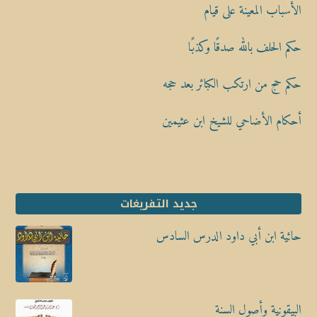
الأسباب المعينة على قيام
حكم الحلف بالله صدقًا وكذبًا
حكم حج من ارتكب الكبائر بعد حجه
أحكام الأضاحي للشيخ ابن عثيمين
جديد التفريغات
حائية ابن أبي داود الدرس السادس
البيقونية وأصول السنة