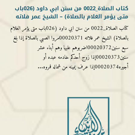
كتاب الصلاة_0022 من سنن ابي داود (026باب
متى يؤمر الغلام بالصلاة) – الشيخ عمر فلاته
كتاب الصلاة_0022 من سنن ابي داود (026باب متى يؤمر الغلام
بالصلاة) الشيخ عمر فلاته 00020371مروا الصبي بالصلاة إذا بلغ
سبع سنين00020372اضربوهم عليها وهم أبناء عشر
سنين00020373إذا زوج أحدكم خادمه عبده أو
أجيره00020374إذا عرف يمينه من شماله فمروه...