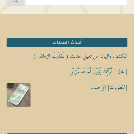
أحدث المجلات
الكشف والبيان عن تعليل حديث ( يَتَقارَبُ الزمان…)
[ مجلة ] أُوْلَٰٓئِكَ يُؤْتَوْنَ أَجْرَهُم مَّرَّتَيْنِ
[المطويات] الإحسان