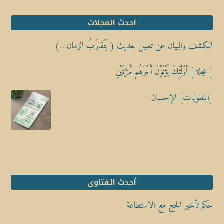
أحدث المجلات
الكشف والبيان عن تعليل حديث ( يَتَقارَبُ الزمان…)
[ مجلة ] أُوْلَٰٓئِكَ يُؤْتَوْنَ أَجْرَهُم مَّرَّتَيْنِ
[المطويات] الإحسان
أحدث الفتاوى
حكم تأخير الحج مع الاستطاعة