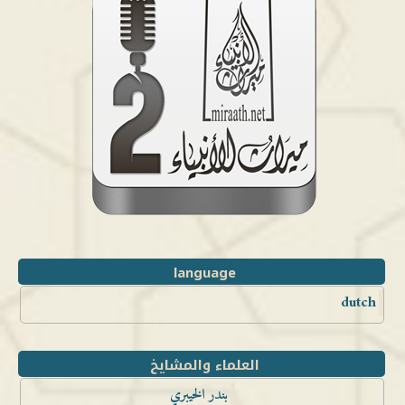
language
dutch
العلماء والمشايخ
بندر الخيبري