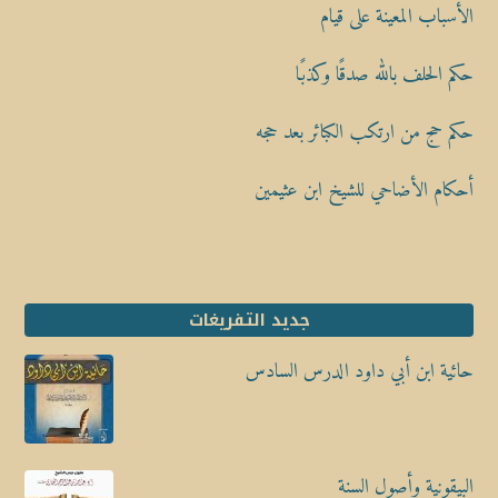
الأسباب المعينة على قيام
حكم الحلف بالله صدقًا وكذبًا
حكم حج من ارتكب الكبائر بعد حجه
أحكام الأضاحي للشيخ ابن عثيمين
جديد التفريغات
حائية ابن أبي داود الدرس السادس
البيقونية وأصول السنة