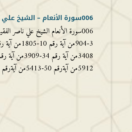
006سورة الأنعام – الشيخ علي ناصر الفقيهي
5912من آيةرقم 50-5413من آيةرقم 55-6214من...