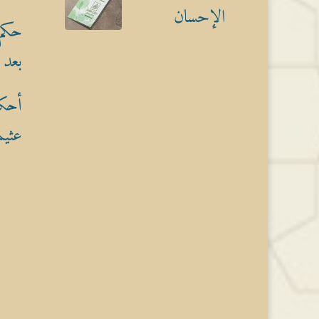
الإحسان
حكم 
بعد 
أحكا
عثيم