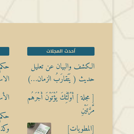
أحدث المجلات
الكشف والبيان عن تعليل
حكم 
حديث ( يَتَقارَبُ الزمان…)
الاس
[ مجلة ] أُوْلَٰٓئِكَ يُؤْتَوْنَ أَجْرَهُم
الأس
مَّرَّتَيْنِ
حكم 
[المطويات]
وكذبً