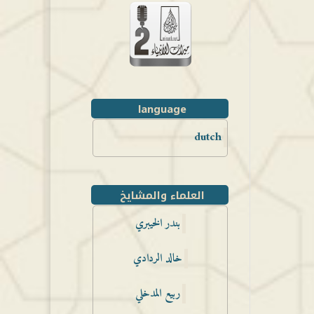
language
dutch
العلماء والمشايخ
بندر الخيبري
خالد الردادي
ربيع المدخلي