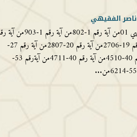
006سورة الأنعام الشيخ علي ناصر الفقيهي 01من آية رقم 1-802من آية رقم 1-903م
3-904من آية رقم 10-1805من آية رقم 19-2706من آية رقم 20-2807من آية رقم 27-
3408من آية رقم 34-3909من آية رقم 40-4510من آية رقم 40-4711من آيةرقم 53-