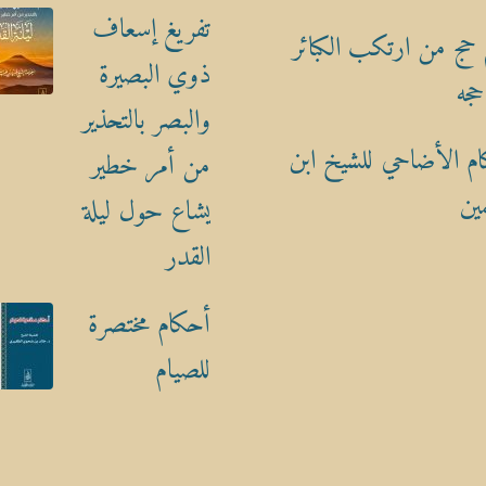
تفريغ إسعاف
حج من ارتكب الكبائر
ذوي البصيرة
حجه
والبصر بالتحذير
م الأضاحي للشيخ ابن
من أمر خطير
ين
يشاع حول ليلة
القدر
أحكام مختصرة
للصيام