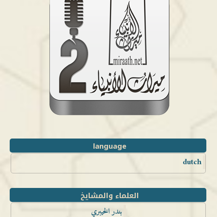
language
dutch
العلماء والمشايخ
بندر الخيبري