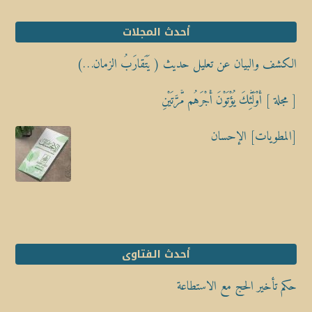
أحدث المجلات
الكشف والبيان عن تعليل حديث ( يَتَقارَبُ الزمان…)
[ مجلة ] أُوْلَٰٓئِكَ يُؤْتَوْنَ أَجْرَهُم مَّرَّتَيْنِ
[المطويات] الإحسان
أحدث الفتاوى
حكم تأخير الحج مع الاستطاعة