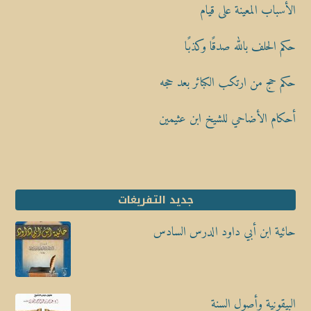
الأسباب المعينة على قيام
حكم الحلف بالله صدقًا وكذبًا
حكم حج من ارتكب الكبائر بعد حجه
أحكام الأضاحي للشيخ ابن عثيمين
جديد التفريغات
حائية ابن أبي داود الدرس السادس
البيقونية وأصول السنة