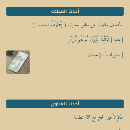
أحدث المجلات
الكشف والبيان عن تعليل حديث ( يَتَقارَبُ الزمان…)
[ مجلة ] أُوْلَٰٓئِكَ يُؤْتَوْنَ أَجْرَهُم مَّرَّتَيْنِ
[المطويات] الإحسان
أحدث الفتاوى
حكم تأخير الحج مع الاستطاعة