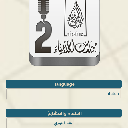
language
dutch
العلماء والمشايخ
بندر الخيبري