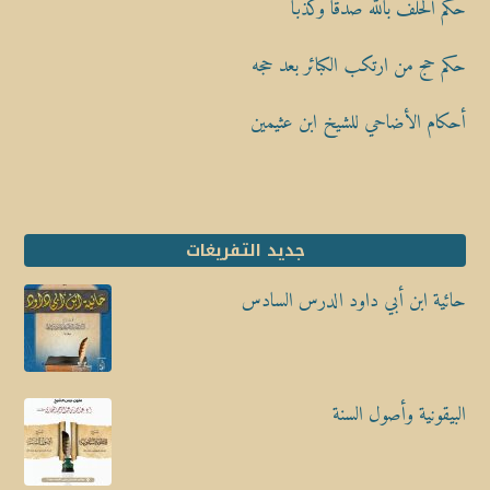
حكم الحلف بالله صدقًا وكذبًا
حكم حج من ارتكب الكبائر بعد حجه
أحكام الأضاحي للشيخ ابن عثيمين
جديد التفريغات
حائية ابن أبي داود الدرس السادس
البيقونية وأصول السنة