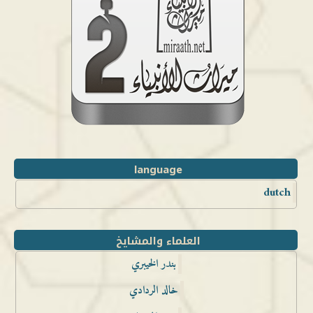
language
dutch
العلماء والمشايخ
بندر الخيبري
خالد الردادي