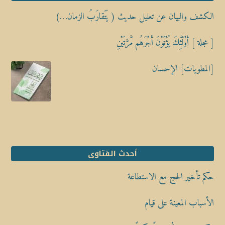
الكشف والبيان عن تعليل حديث ( يَتَقارَبُ الزمان…)
[ مجلة ] أُوْلَٰٓئِكَ يُؤْتَوْنَ أَجْرَهُم مَّرَّتَيْنِ
[المطويات] الإحسان
أحدث الفتاوى
حكم تأخير الحج مع الاستطاعة
الأسباب المعينة على قيام