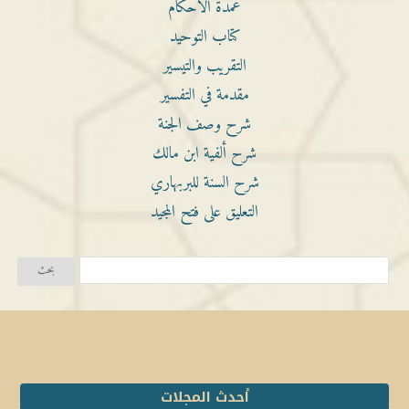
عمدة الأحكام
كتاب التوحيد
التقريب والتيسير
مقدمة في التفسير
شرح وصف الجنة
شرح ألفية ابن مالك
شرح السنة للبربهاري
التعليق على فتح المجيد
أحدث المجلات