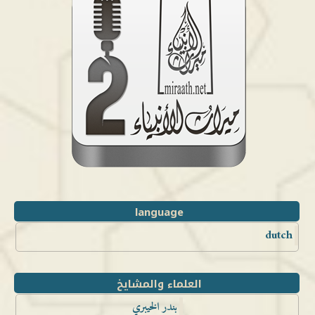
language
dutch
العلماء والمشايخ
بندر الخيبري