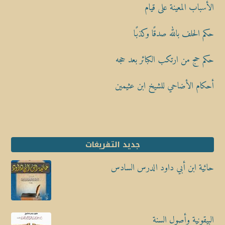
الأسباب المعينة على قيام
حكم الحلف بالله صدقًا وكذبًا
حكم حج من ارتكب الكبائر بعد حجه
أحكام الأضاحي للشيخ ابن عثيمين
جديد التفريغات
حائية ابن أبي داود الدرس السادس
البيقونية وأصول السنة