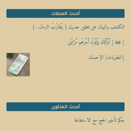
أحدث المجلات
الكشف والبيان عن تعليل حديث ( يَتَقارَبُ الزمان…)
[ مجلة ] أُوْلَٰٓئِكَ يُؤْتَوْنَ أَجْرَهُم مَّرَّتَيْنِ
[المطويات] الإحسان
أحدث الفتاوى
حكم تأخير الحج مع الاستطاعة