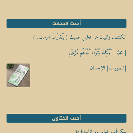
أحدث المجلات
الكشف والبيان عن تعليل حديث ( يَتَقارَبُ الزمان…)
[ مجلة ] أُوْلَٰٓئِكَ يُؤْتَوْنَ أَجْرَهُم مَّرَّتَيْنِ
[المطويات] الإحسان
أحدث الفتاوى
حكم تأخير الحج مع الاستطاعة