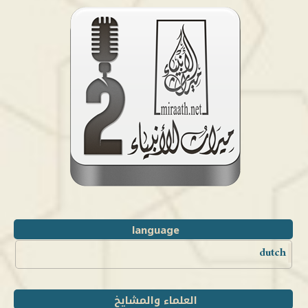
language
dutch
العلماء والمشايخ