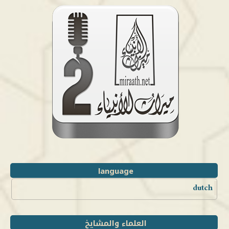
language
dutch
العلماء والمشايخ