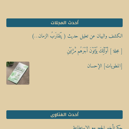
أحدث المجلات
الكشف والبيان عن تعليل حديث ( يَتَقارَبُ الزمان…)
[ مجلة ] أُوْلَٰٓئِكَ يُؤْتَوْنَ أَجْرَهُم مَّرَّتَيْنِ
[المطويات] الإحسان
أحدث الفتاوى
حكم تأخير الحج مع الاستطاعة