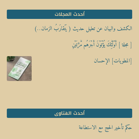
أحدث المجلات
الكشف والبيان عن تعليل حديث ( يَتَقارَبُ الزمان…)
[ مجلة ] أُوْلَٰٓئِكَ يُؤْتَوْنَ أَجْرَهُم مَّرَّتَيْنِ
[المطويات] الإحسان
أحدث الفتاوى
حكم تأخير الحج مع الاستطاعة