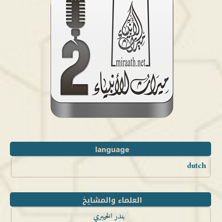
language
dutch
العلماء والمشايخ
بندر الخيبري