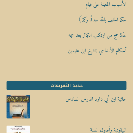
الأسباب المعينة على قيام
حكم الحلف بالله صدقًا وكذبًا
حكم حج من ارتكب الكبائر بعد حجه
أحكام الأضاحي للشيخ ابن عثيمين
جديد التفريغات
حائية ابن أبي داود الدرس السادس
البيقونية وأصول السنة