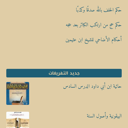
حكم الحلف بالله صدقًا وكذبًا
حكم حج من ارتكب الكبائر بعد حجه
أحكام الأضاحي للشيخ ابن عثيمين
جديد التفريغات
حائية ابن أبي داود الدرس السادس
البيقونية وأصول السنة