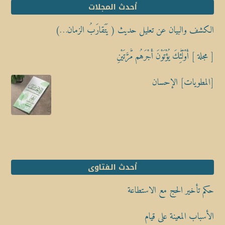
أحدث المجلات
الكشف والبيان عن تعليل حديث ( يَتَقارَبُ الزمان…)
[ مجلة ] أُوْلَٰٓئِكَ يُؤْتَوْنَ أَجْرَهُم مَّرَّتَيْنِ
[المطويات] الإحسان
أحدث الفتاوى
حكم تأخير الحج مع الاستطاعة
الأسباب المعينة على قيام