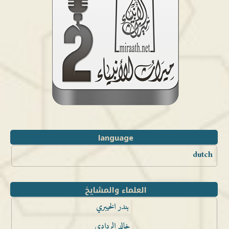
language
dutch
العلماء والمشايخ
بندر الخيبري
خالد الردادي