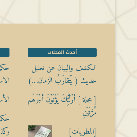
أحدث المجلات
الكشف والبيان عن تعليل
حكم 
حديث ( يَتَقارَبُ الزمان…)
الاس
[ مجلة ] أُوْلَٰٓئِكَ يُؤْتَوْنَ أَجْرَهُم
الأس
مَّرَّتَيْنِ
حكم 
[المطويات]
وكذبً