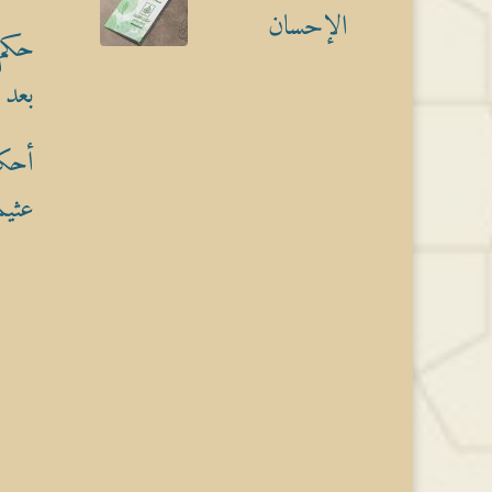
الإحسان
حكم 
بعد 
أحكا
عثيم