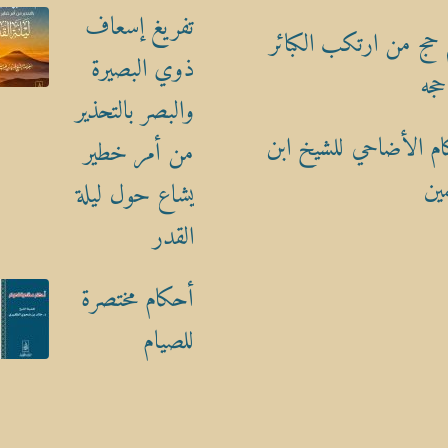
تفريغ إسعاف
حج من ارتكب الكبائر
ذوي البصيرة
حجه
والبصر بالتحذير
م الأضاحي للشيخ ابن
من أمر خطير
ين
يشاع حول ليلة
القدر
أحكام مختصرة
للصيام