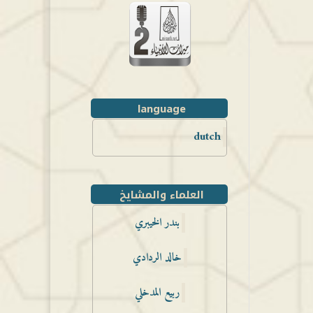
language
dutch
العلماء والمشايخ
بندر الخيبري
خالد الردادي
ربيع المدخلي