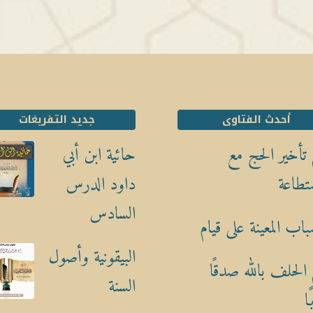
أحدث الفتاوى
جديد التفريغات
تأخير الحج مع
حائية ابن أبي
تطاعة
داود الدرس
السادس
باب المعينة على قيام
البيقونية وأصول
الحلف بالله صدقًا
السنة
ا