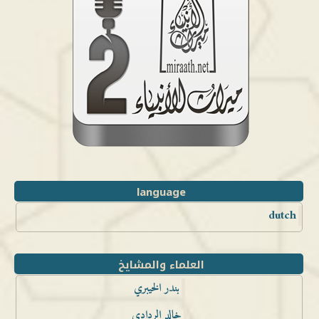
language
dutch
العلماء والمشايخ
بندر الخيبري
خالد الردادي