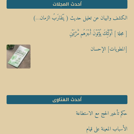
أحدث المجلات
الكشف والبيان عن تعليل حديث ( يَتَقارَبُ الزمان…)
[ مجلة ] أُوْلَٰٓئِكَ يُؤْتَوْنَ أَجْرَهُم مَّرَّتَيْنِ
[المطويات] الإحسان
أحدث الفتاوى
حكم تأخير الحج مع الاستطاعة
الأسباب المعينة على قيام