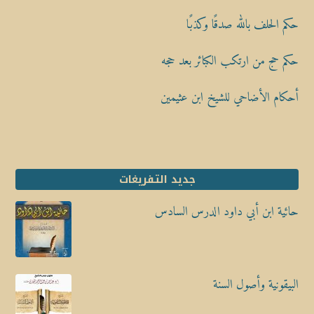
حكم الحلف بالله صدقًا وكذبًا
حكم حج من ارتكب الكبائر بعد حجه
أحكام الأضاحي للشيخ ابن عثيمين
جديد التفريغات
حائية ابن أبي داود الدرس السادس
البيقونية وأصول السنة