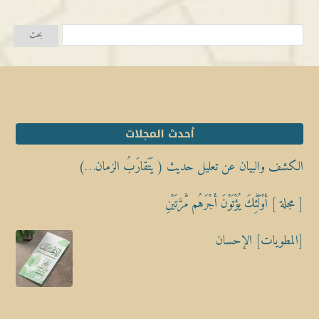
أحدث المجلات
الكشف والبيان عن تعليل حديث ( يَتَقارَبُ الزمان…)
[ مجلة ] أُوْلَٰٓئِكَ يُؤْتَوْنَ أَجْرَهُم مَّرَّتَيْنِ
[المطويات] الإحسان