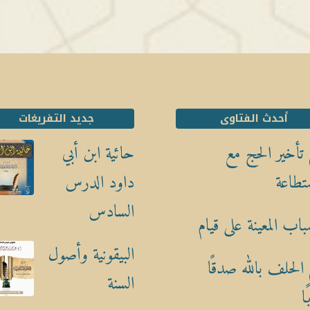
أحدث الفتاوى
جديد التفريغات
تأخير الحج مع
حائية ابن أبي
تطاعة
داود الدرس
السادس
باب المعينة على قيام
البيقونية وأصول
الحلف بالله صدقًا
السنة
ا