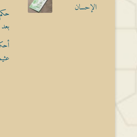
الإحسان
حكم 
بعد 
أحكا
عثيم