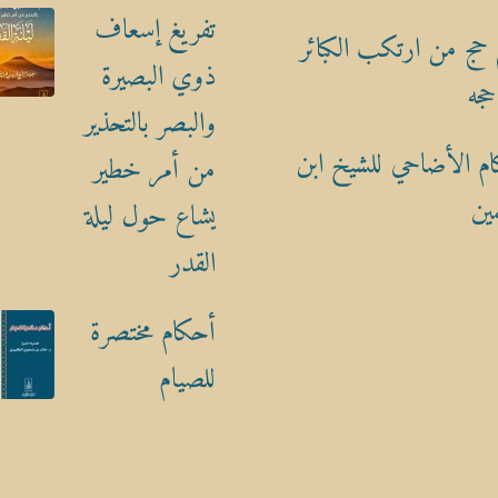
تفريغ إسعاف
حج من ارتكب الكبائر
ذوي البصيرة
حجه
والبصر بالتحذير
م الأضاحي للشيخ ابن
من أمر خطير
ين
يشاع حول ليلة
القدر
أحكام مختصرة
للصيام