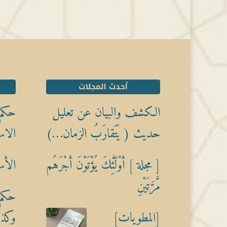
أحدث المجلات
الكشف والبيان عن تعليل
حكم 
حديث ( يَتَقارَبُ الزمان…)
الاس
[ مجلة ] أُوْلَٰٓئِكَ يُؤْتَوْنَ أَجْرَهُم
الأس
مَّرَّتَيْنِ
حكم 
[المطويات]
وكذبً