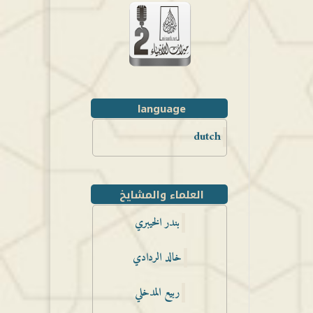
language
dutch
العلماء والمشايخ
بندر الخيبري
خالد الردادي
ربيع المدخلي