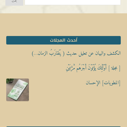
أحدث المجلات
الكشف والبيان عن تعليل حديث ( يَتَقارَبُ الزمان…)
[ مجلة ] أُوْلَٰٓئِكَ يُؤْتَوْنَ أَجْرَهُم مَّرَّتَيْنِ
[المطويات] الإحسان