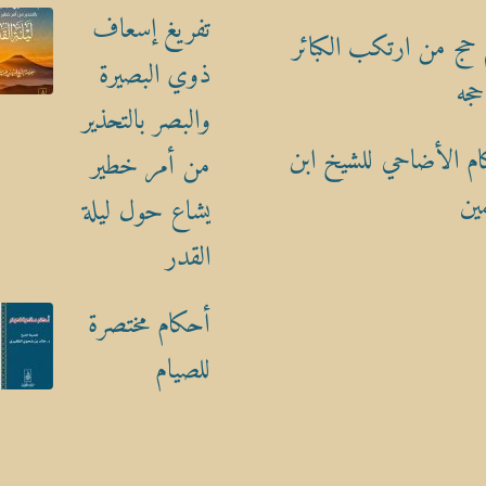
تفريغ إسعاف
حج من ارتكب الكبائر
ذوي البصيرة
حجه
والبصر بالتحذير
م الأضاحي للشيخ ابن
من أمر خطير
ين
يشاع حول ليلة
القدر
أحكام مختصرة
للصيام