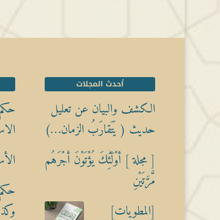
أحدث المجلات
الكشف والبيان عن تعليل
حكم 
حديث ( يَتَقارَبُ الزمان…)
الاس
[ مجلة ] أُوْلَٰٓئِكَ يُؤْتَوْنَ أَجْرَهُم
الأس
مَّرَّتَيْنِ
حكم 
[المطويات]
وكذبً