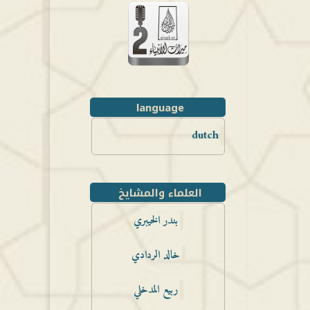
language
dutch
العلماء والمشايخ
بندر الخيبري
خالد الردادي
ربيع المدخلي