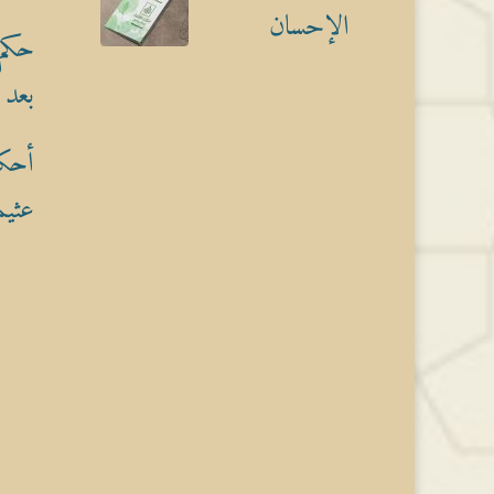
الإحسان
حكم 
بعد 
أحكا
عثيم