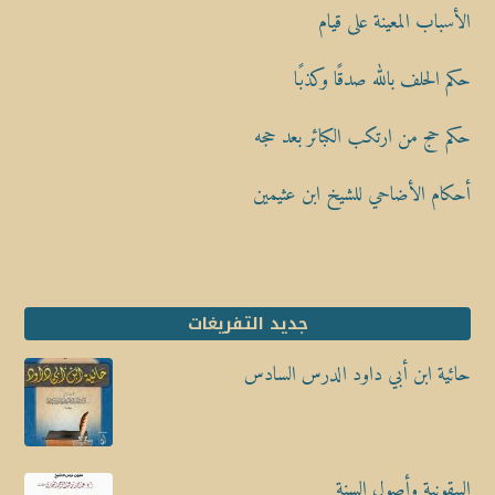
الأسباب المعينة على قيام
حكم الحلف بالله صدقًا وكذبًا
حكم حج من ارتكب الكبائر بعد حجه
أحكام الأضاحي للشيخ ابن عثيمين
جديد التفريغات
حائية ابن أبي داود الدرس السادس
البيقونية وأصول السنة