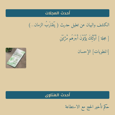
أحدث المجلات
الكشف والبيان عن تعليل حديث ( يَتَقارَبُ الزمان…)
[ مجلة ] أُوْلَٰٓئِكَ يُؤْتَوْنَ أَجْرَهُم مَّرَّتَيْنِ
[المطويات] الإحسان
أحدث الفتاوى
حكم تأخير الحج مع الاستطاعة