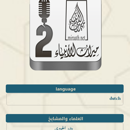
language
dutch
العلماء والمشايخ
بندر الخيبري