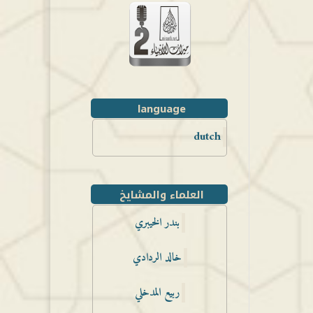
language
dutch
العلماء والمشايخ
بندر الخيبري
خالد الردادي
ربيع المدخلي