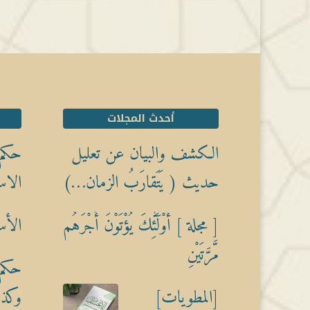
أحدث المجلات
الكشف والبيان عن تعليل
حكم 
حديث ( يَتَقارَبُ الزمان…)
الاس
[ مجلة ] أُوْلَٰٓئِكَ يُؤْتَوْنَ أَجْرَهُم
الأس
مَّرَّتَيْنِ
حكم 
[المطويات]
وكذبً