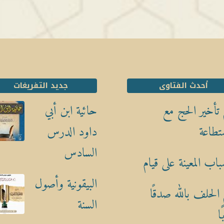
أحدث الفتاوى
جديد التفريغات
تأخير الحج مع
حائية ابن أبي
تطاعة
داود الدرس
السادس
باب المعينة على قيام
البيقونية وأصول
الحلف بالله صدقًا
السنة
ا