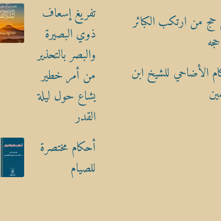
تفريغ إسعاف
حج من ارتكب الكبائر
ذوي البصيرة
حجه
والبصر بالتحذير
م الأضاحي للشيخ ابن
من أمر خطير
ين
يشاع حول ليلة
القدر
أحكام مختصرة
للصيام