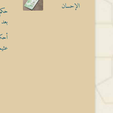
الإحسان
حكم 
بعد 
أحكا
عثيم