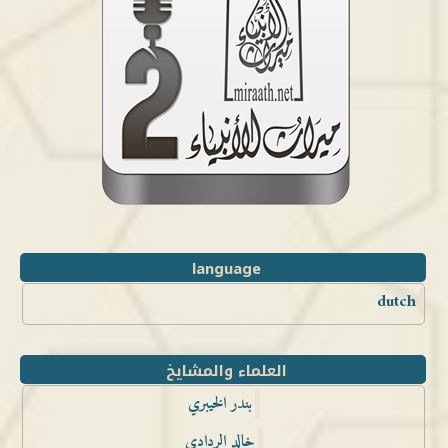
language
dutch
العلماء والمشايخ
بندر الخيبري
خالد الردادي