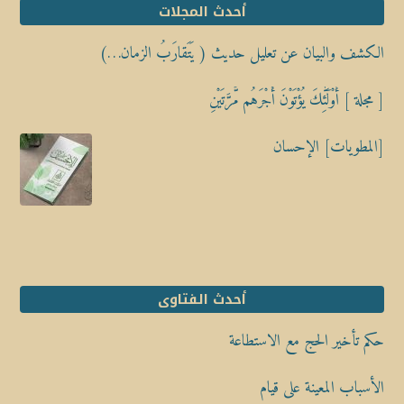
أحدث المجلات
الكشف والبيان عن تعليل حديث ( يَتَقارَبُ الزمان…)
[ مجلة ] أُوْلَٰٓئِكَ يُؤْتَوْنَ أَجْرَهُم مَّرَّتَيْنِ
[المطويات] الإحسان
أحدث الفتاوى
حكم تأخير الحج مع الاستطاعة
الأسباب المعينة على قيام