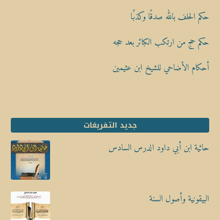
حكم الحلف بالله صدقًا وكذبًا
حكم حج من ارتكب الكبائر بعد حجه
أحكام الأضاحي للشيخ ابن عثيمين
جديد التفريغات
حائية ابن أبي داود الدرس السادس
البيقونية وأصول السنة